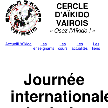
CERCLE
D'AÏKIDO
VAIROIS
Osez l'Aïkido !
Accueil
L'Aïkido
Les
Les
Les
Les
enseignants
cours
actualités
liens
Journée
international