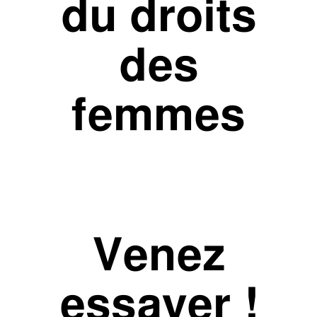
du droits
des
femmes
Venez
essayer !